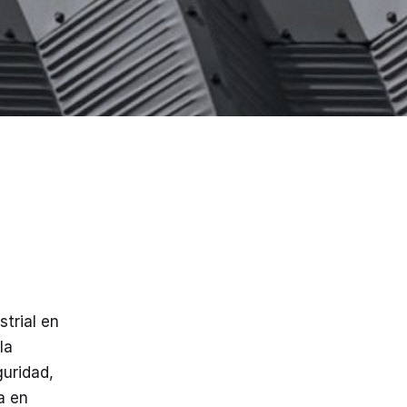
strial en
la
guridad,
a en