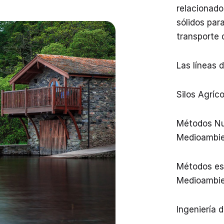
relacionado
sólidos par
transporte 
Las líneas 
Silos Agríc
Métodos Num
Medioambie
Métodos est
Medioambie
Ingeniería 