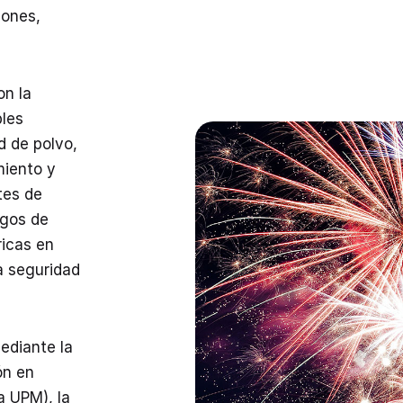
iones,
on la
bles
d de polvo,
miento y
tes de
sgos de
ricas en
a seguridad
ediante la
ón en
a UPM), la