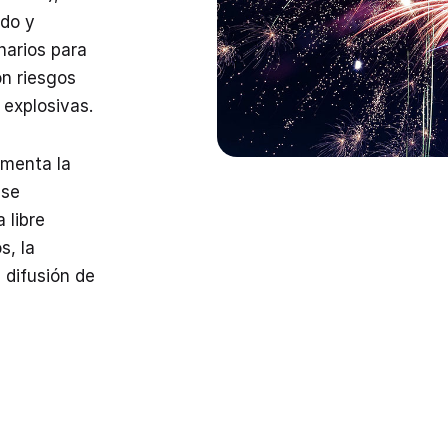
ado y
narios para
on riesgos
 explosivas.
amenta la
 se
 libre
s, la
a difusión de