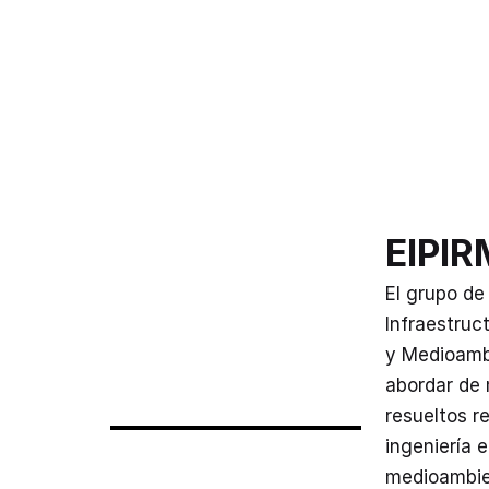
EIPI
El grupo de
Infraestruc
y Medioambi
abordar de 
resueltos r
ingeniería e
medioambien